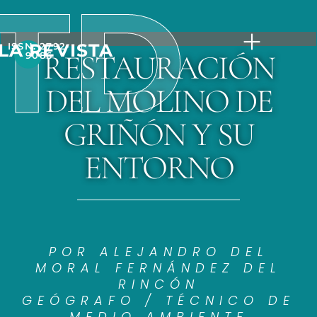
TD
LA REVISTA
ISSN: 2792-
RESTAURACIÓN
9086
DEL MOLINO DE
GRIÑÓN Y SU
ENTORNO
POR ALEJANDRO DEL
MORAL FERNÁNDEZ DEL
RINCÓN
GEÓGRAFO / TÉCNICO DE
MEDIO AMBIENTE