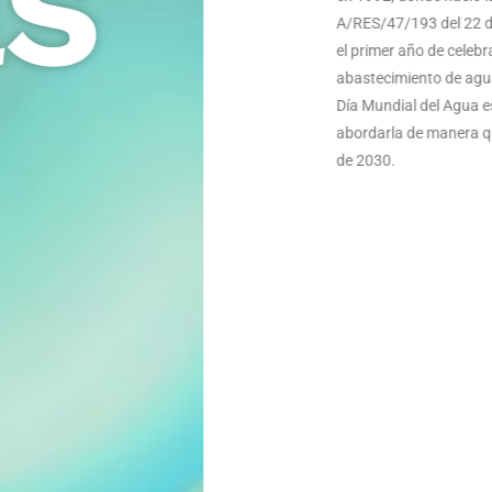
A
e
a
D
a
d