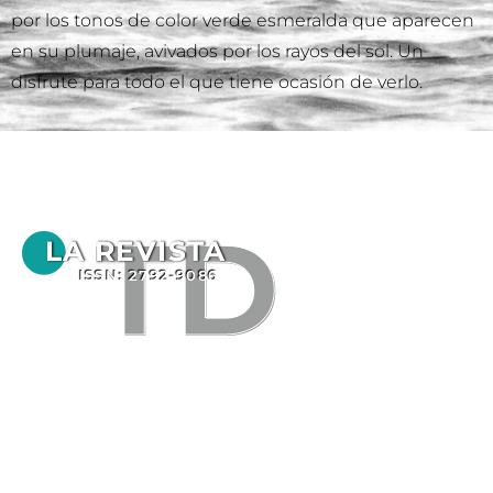
por los tonos de color verde esmeralda que aparecen
en su plumaje, avivados por los rayos del sol. Un
disfrute para todo el que tiene ocasión de verlo.
TD
LA REVISTA
ISSN: 2792-9086
⟶