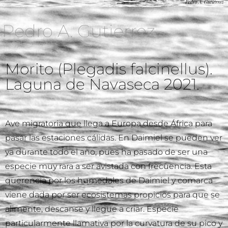
Pedro A. Gutierrez
Morito (Plegadis falcinellus).
Laguna de Navaseca 2021.
Ave migratoria que llega a Europa desde África para
pasar las estaciones cálidas. En Daimiel se pueden ver
ya durante todo el año, pues ha pasado de ser una
especie muy rara a ser avistada con frecuencia. Esta
querencia por los humedales de Daimiel y comarca
viene dada por ser ecosistemas propicios para que se
alimente, descanse y llegue a criar. Especie
particularmente llamativa por la curvatura de su pico y