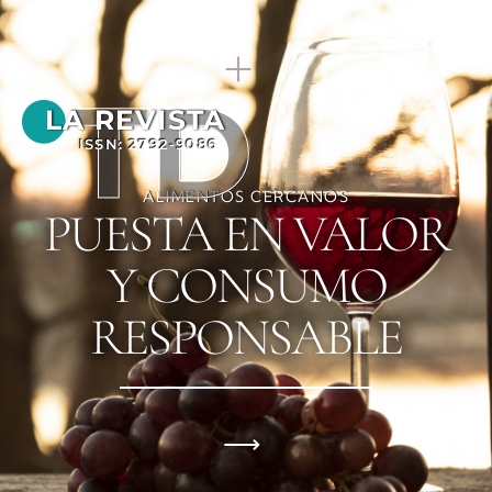
TD
LA REVISTA
ISSN: 2792-9086
ALIMENTOS CERCANOS
PUESTA EN VALOR
Y CONSUMO
RESPONSABLE
⟶